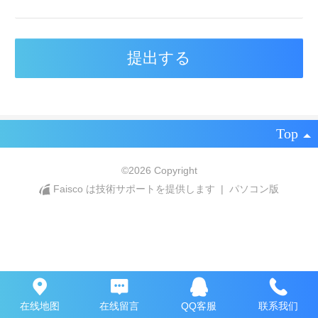
Top
©
2026 Copyright
Faisco は技術サポートを提供します
|
パソコン版
在线地图
在线留言
QQ客服
联系我们