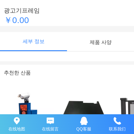
광고기프레임
￥0.00
세부 정보
제품 사양
추천한 산품
在线地图
在线留言
QQ客服
联系我们
배리어게이트 케이
스프레이메탈인클
광고문